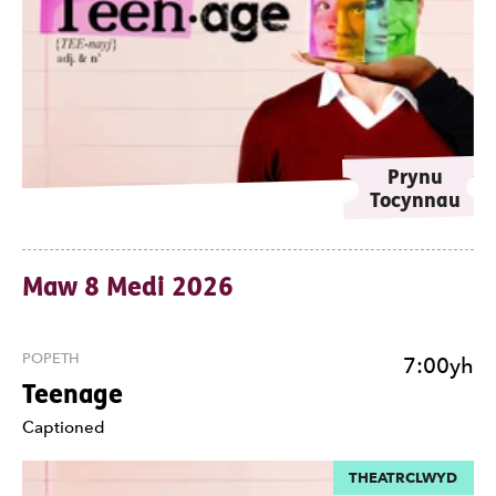
Prynu
Tocynnau
Maw 8 Medi 2026
POPETH
7:00yh
Teenage
Nodiadau
Captioned
THEATRCLWYD