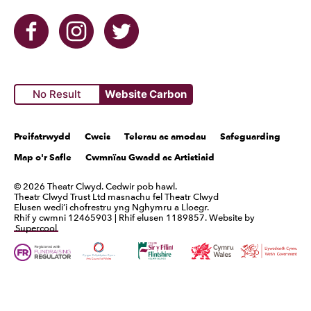
Facebook
Instagram
Twitter
No Result
Website Carbon
Tudalennau Cyfreithiol
Preifatrwydd
Cwcis
Telerau ac amodau
Safeguarding
Map o'r Safle
Cwmnïau Gwadd ac Artistiaid
Print Mân
© 2026 Theatr Clwyd. Cedwir pob hawl.
Theatr Clwyd Trust Ltd masnachu fel Theatr Clwyd
Elusen wedi’i chofrestru yng Nghymru a Lloegr.
Rhif y cwmni 12465903 | Rhif elusen 1189857. Website by
Supercool
Cyllidwyr
Cyngor Celfyddydau Cymru
Cyngor Sir y Fflint
Cyrum Wales
Llywodraet