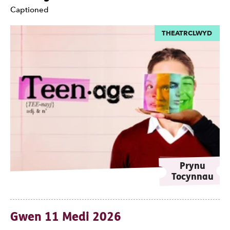
Nodiadau
Captioned
THEATRCLWYD
Prynu
Tocynnau
Gwen 11 Medi 2026