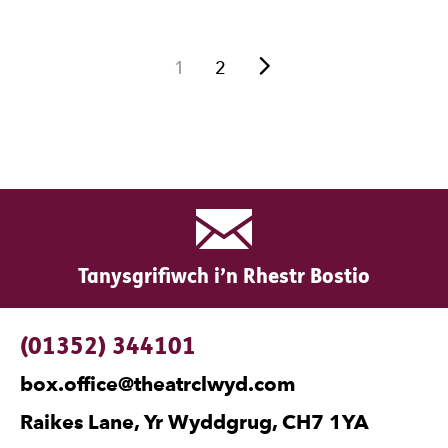
Nesaf
1
2
Tanysgrifiwch i’n Rhestr Bostio
Manylion Cyswllt
(01352) 344101
box.office@theatrclwyd.com
Raikes Lane, Yr Wyddgrug, CH7 1YA