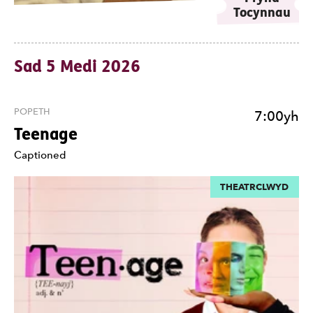
Tocynnau
Sad 5 Medi 2026
POPETH
7:00yh
Teenage
Nodiadau
Captioned
THEATRCLWYD