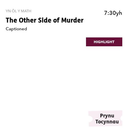
YN ÔL Y MATH
7:30yh
The Other Side of Murder
Nodiadau
Captioned
HIGHLIGHT
Prynu
Tocynnau