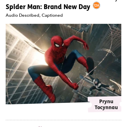
Gradd 12A.
Spider Man: Brand New Day
Nodiadau
Audio Described, Captioned
Prynu
Tocynnau