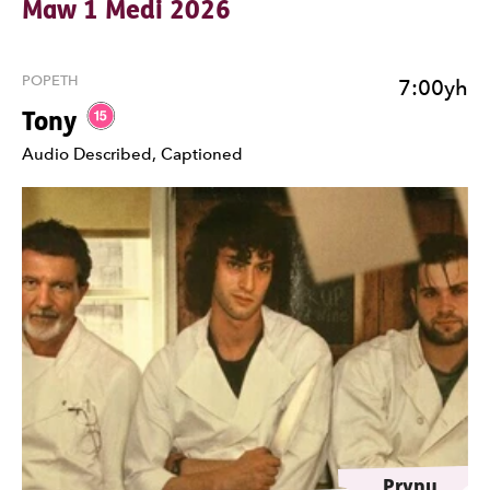
Maw 1 Medi 2026
POPETH
7:00yh
Gradd 15.
Tony
Nodiadau
Audio Described, Captioned
Prynu