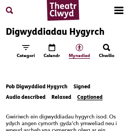
Menu
Search
Theatr Clwyd
Digwyddiadau Hygyrch
Categori
Calendr
Mynediad
Chwilio
Pob Digwyddiad Hygyrch
Signed
Audio described
Relaxed
Captioned
12 Events Per Page
Gwiriwch ein digwyddiadau hygyrch isod. Os
ydych angen cymorth gyda'ch ymweliad neu i
wneud archeb yna cymerwch olwg ar ein