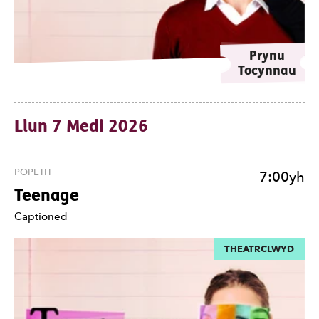
Prynu
Tocynnau
Llun 7 Medi 2026
POPETH
7:00yh
Teenage
Nodiadau
Captioned
THEATRCLWYD