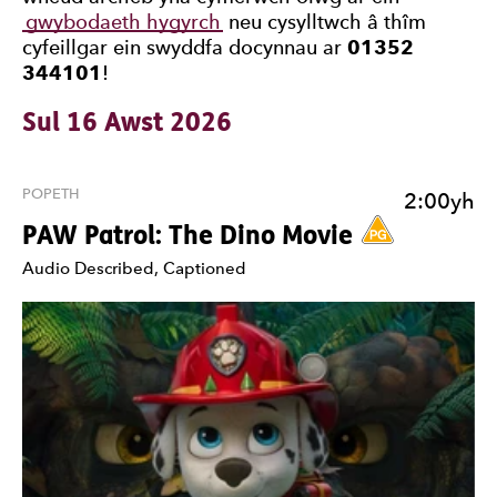
gwybodaeth hygyrch
neu cysylltwch â thîm
cyfeillgar ein swyddfa docynnau ar
01352
344101
!
Sul 16 Awst 2026
POPETH
2:00yh
Gradd PG.
PAW Patrol: The Dino Movie
Nodiadau
Audio Described, Captioned