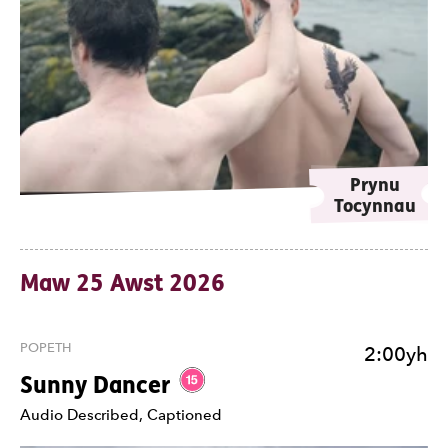
Prynu
Tocynnau
Maw 25 Awst 2026
POPETH
2:00yh
Gradd 15.
Sunny Dancer
Nodiadau
Audio Described, Captioned