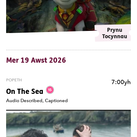
Prynu
Tocynnau
Mer 19 Awst 2026
POPETH
7:00yh
Gradd 15.
On The Sea
Nodiadau
Audio Described, Captioned