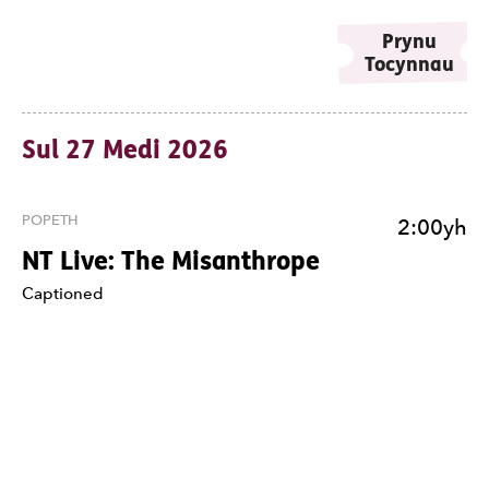
Prynu
Tocynnau
Sul 27 Medi 2026
POPETH
2:00yh
NT Live: The Misanthrope
Nodiadau
Captioned