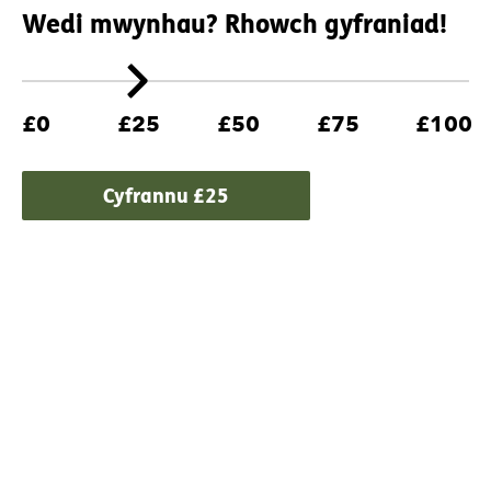
Wedi mwynhau? Rhowch gyfraniad!
£0
£25
£50
£75
£100
Cyfrannu £
25