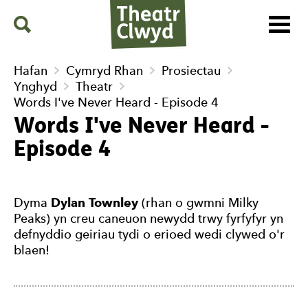
Menu
Search
Theatr Clwyd
Hafan
Cymryd Rhan
Prosiectau
Ynghyd
Theatr
Words I've Never Heard - Episode 4
Words I've Never Heard -
Episode 4
Dyma
Dylan Townley
(rhan o gwmni Milky
Peaks) yn creu caneuon newydd trwy fyrfyfyr yn
defnyddio geiriau tydi o erioed wedi clywed o'r
blaen!