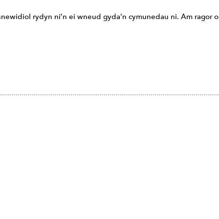
rawsnewidiol rydyn ni’n ei wneud gyda'n cymunedau ni. Am ragor