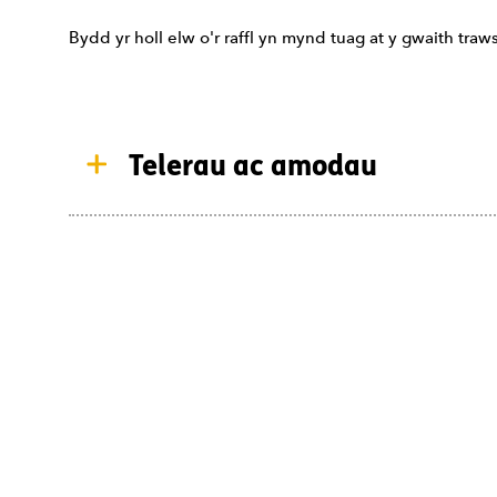
Bydd yr holl elw o'r raffl yn mynd tuag at y gwaith t
Telerau ac amodau