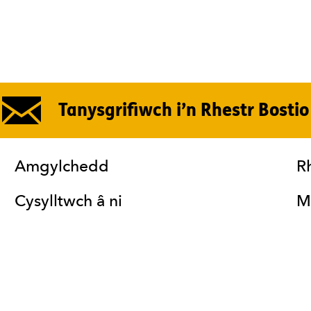
Tanysgrifiwch i’n Rhestr Bostio
 Safle
Amgylchedd
R
Cysylltwch â ni
M