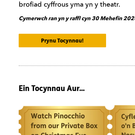
brofiad cyffrous yma yn y theatr.
Cymerwch ran yn y raffl cyn
30 Mehefin 202
Prynu Tocynnau!
Ein Tocynnau Aur...