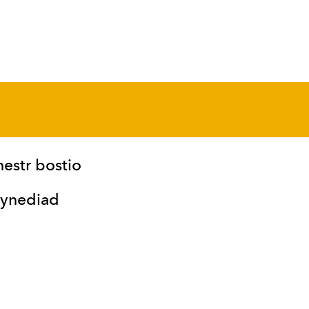
hestr bostio
ynediad