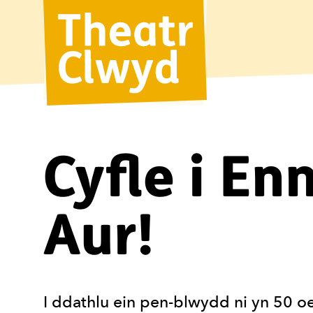
Theatr Cl
Cyfle i En
Aur!
I ddathlu ein pen-blwydd ni yn 50 oed,