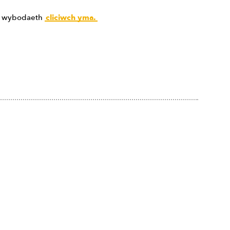
 o wybodaeth
cliciwch yma.