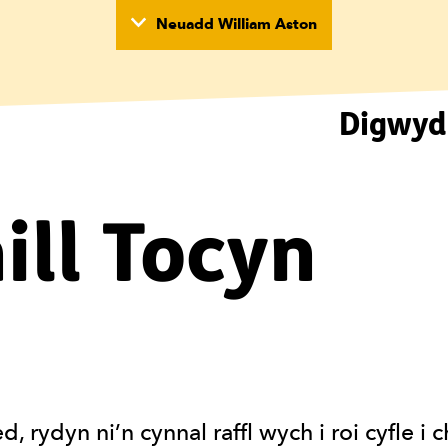
Neuadd William Aston
Digwyd
wyd
nill Tocyn
 rydyn ni’n cynnal raffl wych i roi cyfle i c