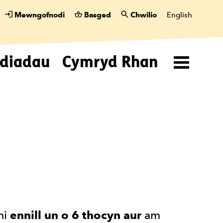
Mewngofnodi
Basged
Chwilio
English
diadau
Cymryd Rhan
Menu
hi
ennill un o 6 thocyn aur
am