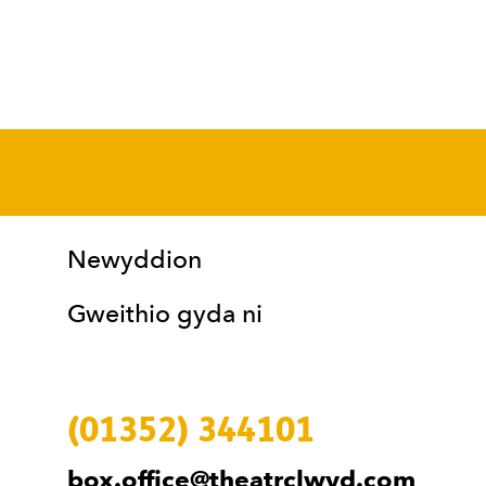
Mwy o Dudalennau
Manylion Cyswllt
Newyddion
Gweithio gyda ni
(01352) 344101
box.office@theatrclwyd.com