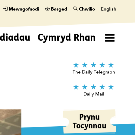
Mewngofnodi
Basged
Chwilio
English
diadau
Cymryd Rhan
Menu
5 Stars
The Daily Telegraph
5 Stars
Daily Mail
Prynu
Tocynnau