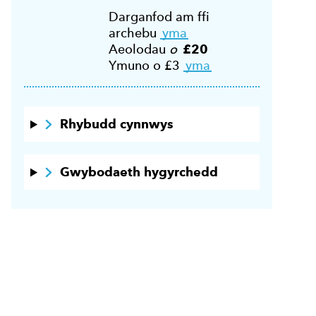
Darganfod am ffi
archebu
yma
Aeolodau
o
£20
Ymuno o £3
yma
Rhybudd cynnwys
Gwybodaeth hygyrchedd