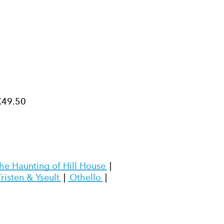
£49.50
he Haunting of Hill House
|
Tristen & Yseult
|
Othello
|