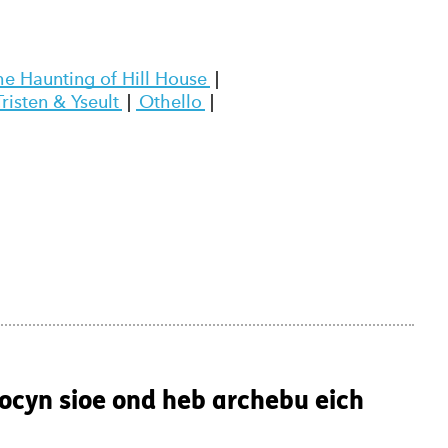
he Haunting of Hill House
|
Tristen & Yseult
|
Othello
|
ocyn sioe ond heb archebu eich