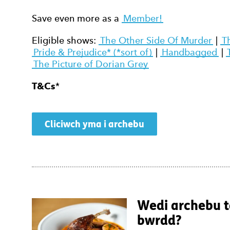
Save even more as a
Member!
Eligible shows:
The Other Side Of Murder
|
T
Pride & Prejudice* (*sort of)
|
Handbagged
|
The Picture of Dorian Grey
T&Cs
*
Cliciwch yma i archebu
Wedi archebu t
bwrdd?