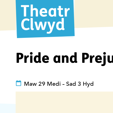
Theatr Cl
Pride and Preju
See dates and times
Maw 29 Medi
–
Sad 3 Hyd