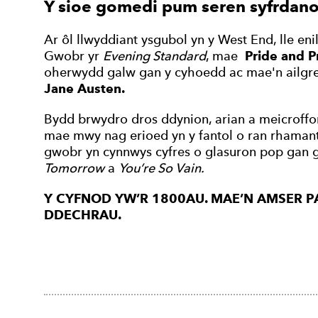
Y sioe gomedi pum seren syfrdano
Ar ôl llwyddiant ysgubol yn y West End, lle e
Gwobr yr
Evening Standard
, mae
Pride and Pr
oherwydd galw gan y cyhoedd ac mae'n ailgrea
Jane Austen.
Bydd brwydro dros ddynion, arian a meicroffo
mae mwy nag erioed yn y fantol o ran rhamant
gwobr yn cynnwys cyfres o glasuron pop gan
Tomorrow
a
You’re So Vain.
Y CYFNOD YW’R 1800AU. MAE’N AMSER P
DDECHRAU.