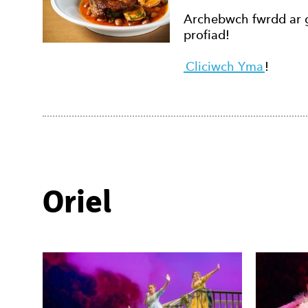
Archebwch fwrdd ar g
profiad!
Cliciwch Yma
!
Oriel