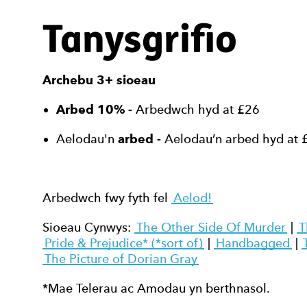
Tanysgrifio
Archebu 3+ sioeau
Arbed 10% -
Arbedwch hyd at £26
Aelodau'n
arbed -
Aelodau’n arbed hyd at 
Arbedwch fwy fyth fel
Aelod!
Sioeau Cynwys:
The Other Side Of Murder
|
T
Pride & Prejudice* (*sort of)
|
Handbagged
|
The Picture of Dorian Gray
*Mae Telerau ac Amodau yn berthnasol.