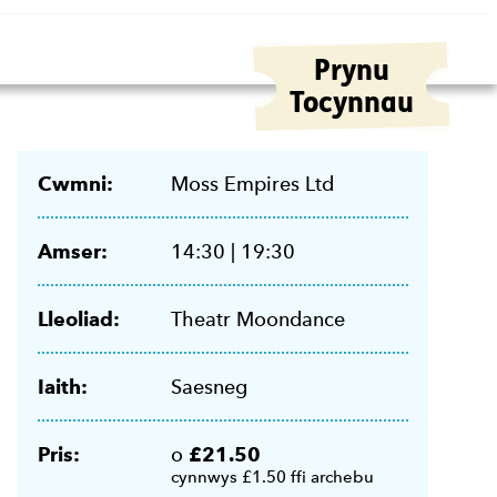
Prynu
Tocynnau
Meta
Cwmni:
Moss Empires Ltd
Amser:
14:30 | 19:30
Lleoliad:
Theatr Moondance
Iaith:
Saesneg
Pris:
o
£21.50
cynnwys £1.50 ffi archebu