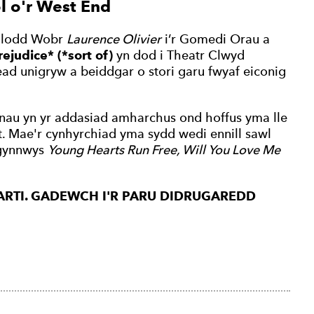
l o'r West End
nillodd Wobr
Laurence Olivier
i’r Gomedi Orau a
ejudice* (*sort of)
yn dod i Theatr Clwyd
d unigryw a beiddgar o stori garu fwyaf eiconig
nau yn yr addasiad amharchus ond hoffus yma lle
. Mae'r cynhyrchiad yma sydd wedi ennill sawl
 gynnwys
Young Hearts Run Free, Will You Love Me
ARTI. GADEWCH I'R PARU DIDRUGAREDD