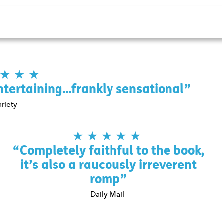
5 Stars
ntertaining...frankly sensational
ariety
5 Stars
Completely faithful to the book,
it’s also a raucously irreverent
romp
Daily Mail