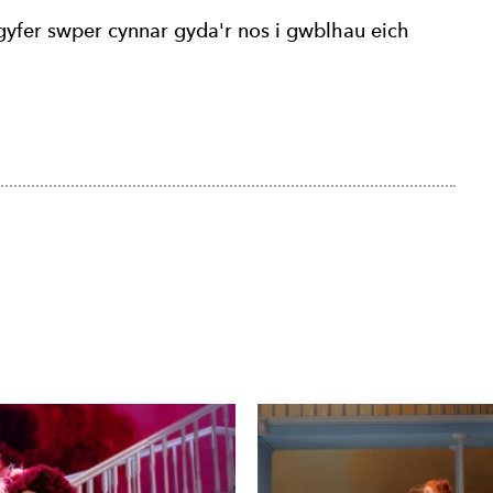
yfer swper cynnar gyda'r nos i gwblhau eich