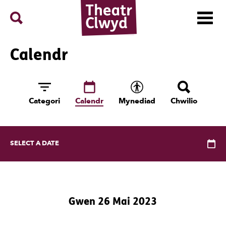
Menu
Search
Theatr Clwyd
Calendr
Categori
Calendr
Mynediad
Chwilio
Open Calendar.
SELECT A DATE
Gwen 26 Mai 2023
Previous Day
Next