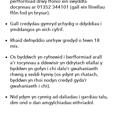
perfformiad drwy ffonio ein swyddfa
docynnau ar 01352 344101 (gall ein llinellau
ffôn fod yn brysur).
Gall credydau gymryd ychydig o ddyddiau i
ymddangos yn eich cyfrif.
Rhaid defnyddio unrhyw gredyd o fewn 18
mis.
Os byddwch yn cyfnewid i berfformiad arall
a'r tocynnau a ddewisir yn ddrytach efallai y
byddwn yn gofyn i chi dalu'r gwahaniaeth
rhwng y seddi hynny (os ydynt yn rhatach,
byddwn yn rhoi nodyn credyd gyda’r
gwahaniaeth i chi).
Nid ydym yn cynnig ad-daliadau i gardiau talu,
dim ond o dan amgylchiadau eithriadol.