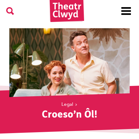
Menu
Search
Theatr Clwyd
Legal
Croeso’n Ôl!