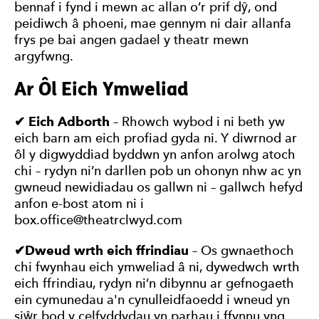
bennaf i fynd i mewn ac allan o’r prif dŷ, ond
peidiwch â phoeni, mae gennym ni dair allanfa
frys pe bai angen gadael y theatr mewn
argyfwng.
Ar Ôl Eich Ymweliad
✔
Eich Adborth
– Rhowch wybod i ni beth yw
eich barn am eich profiad gyda ni. Y diwrnod ar
ôl y digwyddiad byddwn yn anfon arolwg atoch
chi – rydyn ni’n darllen pob un ohonyn nhw ac yn
gwneud newidiadau os gallwn ni – gallwch hefyd
anfon e-bost atom ni i
box.office@theatrclwyd.com
✔
Dweud wrth eich ffrindiau
– Os gwnaethoch
chi fwynhau eich ymweliad â ni, dywedwch wrth
eich ffrindiau, rydyn ni’n dibynnu ar gefnogaeth
ein cymunedau a'n cynulleidfaoedd i wneud yn
siŵr bod y celfyddydau yn parhau i ffynnu yng