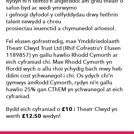
Rydyn ni’n teimlo’n angerddol am greu theatr o
safon byd ac wedi ymrwymo
i gefnogi dyfodol y celfyddydau drwy feithrin
talent newydd a chreu
prosiectau ieuenctid a chymunedol arloesol.
Fel elusen gofrestredig, mae Ymddiriedolaeth
Theatr Clwyd Trust Ltd (Rhif Cofrestru’r Elusen
1189857) yn gallu hawlio Rhodd Cymorth ar
eich cyfraniad chi. Mae Rhodd Cymorth yn
ffordd wych o allu rhoi ychydig bach mwy heb
ddim cost ychwanegol i chi. Os ydych chi’n
gymwys amRodd Cymorth, rydyn ni’n gallu
hawlio 25% gan CThEM yn ychwanegol at eich
cyfraniad.
Bydd eich cyfraniad o
£10
i Theatr Clwyd yn
werth
£12.50
wedyn!