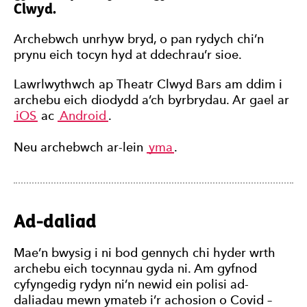
Clwyd.
Archebwch unrhyw bryd, o pan rydych chi’n
prynu eich tocyn hyd at ddechrau’r sioe.
Lawrlwythwch ap Theatr Clwyd Bars am ddim i
archebu eich diodydd a’ch byrbrydau. Ar gael ar
iOS
ac
Android
.
Neu archebwch ar-lein
yma
.
Ad-daliad
Mae’n bwysig i ni bod gennych chi hyder wrth
archebu eich tocynnau gyda ni. Am gyfnod
cyfyngedig rydyn ni’n newid ein polisi ad-
daliadau mewn ymateb i’r achosion o Covid –