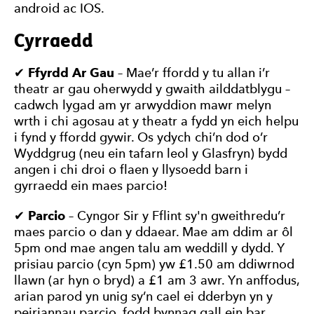
android ac IOS.
Cyrraedd
✔
Ffyrdd Ar Gau
– Mae’r ffordd y tu allan i’r
theatr ar gau oherwydd y gwaith ailddatblygu –
cadwch lygad am yr arwyddion mawr melyn
wrth i chi agosau at y theatr a fydd yn eich helpu
i fynd y ffordd gywir. Os ydych chi’n dod o’r
Wyddgrug (neu ein tafarn leol y Glasfryn) bydd
angen i chi droi o flaen y llysoedd barn i
gyrraedd ein maes parcio!
✔
Parcio
– Cyngor Sir y Fflint sy'n gweithredu’r
maes parcio o dan y ddaear. Mae am ddim ar ôl
5pm ond mae angen talu am weddill y dydd. Y
prisiau parcio (cyn 5pm) yw £1.50 am ddiwrnod
llawn (ar hyn o bryd) a £1 am 3 awr. Yn anffodus,
arian parod yn unig sy’n cael ei dderbyn yn y
peiriannau parcio, fodd bynnag gall ein bar