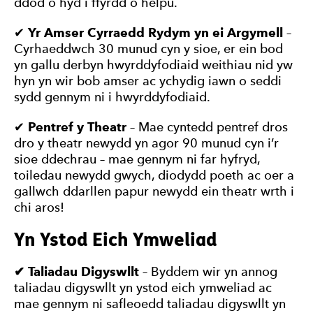
ddod o hyd i ffyrdd o helpu.
✔
Yr Amser Cyrraedd Rydym yn ei Argymell
–
Cyrhaeddwch 30 munud cyn y sioe, er ein bod
yn gallu derbyn hwyrddyfodiaid weithiau nid yw
hyn yn wir bob amser ac ychydig iawn o seddi
sydd gennym ni i hwyrddyfodiaid.
✔
Pentref y Theatr
– Mae cyntedd pentref dros
dro y theatr newydd yn agor 90 munud cyn i’r
sioe ddechrau – mae gennym ni far hyfryd,
toiledau newydd gwych, diodydd poeth ac oer a
gallwch ddarllen papur newydd ein theatr wrth i
chi aros!
Yn Ystod Eich Ymweliad
✔ Taliadau Digyswllt
– Byddem wir yn annog
taliadau digyswllt yn ystod eich ymweliad ac
mae gennym ni safleoedd taliadau digyswllt yn