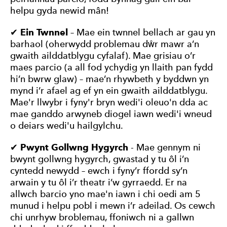
helpu gyda newid mân!
✔
Ein Twnnel
– Mae ein twnnel bellach ar gau yn
barhaol (oherwydd problemau dŵr mawr a’n
gwaith ailddatblygu cyfalaf). Mae grisiau o’r
maes parcio (a all fod ychydig yn llaith pan fydd
hi’n bwrw glaw) – mae’n rhywbeth y byddwn yn
mynd i’r afael ag ef yn ein gwaith ailddatblygu.
Mae'r llwybr i fyny'r bryn wedi'i oleuo'n dda ac
mae ganddo arwyneb diogel iawn wedi'i wneud
o deiars wedi'u hailgylchu.
✔
Pwynt Gollwng Hygyrch
- Mae gennym ni
bwynt gollwng hygyrch, gwastad y tu ôl i’n
cyntedd newydd – ewch i fyny’r ffordd sy’n
arwain y tu ôl i’r theatr i’w gyrraedd. Er na
allwch barcio yno mae'n iawn i chi oedi am 5
munud i helpu pobl i mewn i’r adeilad. Os cewch
chi unrhyw broblemau, ffoniwch ni a gallwn