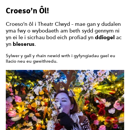
Croeso’n Ôl!
Croeso’n ôl i Theatr Clwyd – mae gan y dudalen
yma fwy o wybodaeth am beth sydd gennym ni
yn ei le i sicrhau bod eich profiad yn
ddiogel
ac
yn
bleserus
.
Sylwer y gall y rhain newid wrth i gyfyngiadau gael eu
llacio neu eu gweithredu.