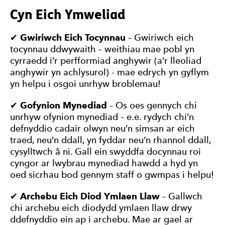
Cyn Eich Ymweliad
✔
Gwiriwch Eich Tocynnau
– Gwiriwch eich
tocynnau ddwywaith – weithiau mae pobl yn
cyrraedd i’r perfformiad anghywir (a’r lleoliad
anghywir yn achlysurol) - mae edrych yn gyflym
yn helpu i osgoi unrhyw broblemau!
✔
Gofynion Mynediad
– Os oes gennych chi
unrhyw ofynion mynediad – e.e. rydych chi’n
defnyddio cadair olwyn neu’n simsan ar eich
traed, neu’n ddall, yn fyddar neu’n rhannol ddall,
cysylltwch â ni. Gall ein swyddfa docynnau roi
cyngor ar lwybrau mynediad hawdd a hyd yn
oed sicrhau bod gennym staff o gwmpas i helpu!
✔
Archebu Eich Diod Ymlaen Llaw
– Gallwch
chi archebu eich diodydd ymlaen llaw drwy
ddefnyddio ein ap i archebu. Mae ar gael ar