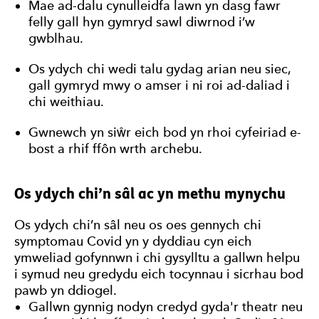
Mae ad-dalu cynulleidfa lawn yn dasg fawr
felly gall hyn gymryd sawl diwrnod i’w
gwblhau.
Os ydych chi wedi talu gydag arian neu siec,
gall gymryd mwy o amser i ni roi ad-daliad i
chi weithiau.
Gwnewch yn siŵr eich bod yn rhoi cyfeiriad e-
bost a rhif ffôn wrth archebu.
Os ydych chi’n sâl ac yn methu mynychu
Os ydych chi’n sâl neu os oes gennych chi
symptomau Covid yn y dyddiau cyn eich
ymweliad gofynnwn i chi gysylltu a gallwn helpu
i symud neu gredydu eich tocynnau i sicrhau bod
pawb yn ddiogel.
Gallwn gynnig nodyn credyd gyda'r theatr neu