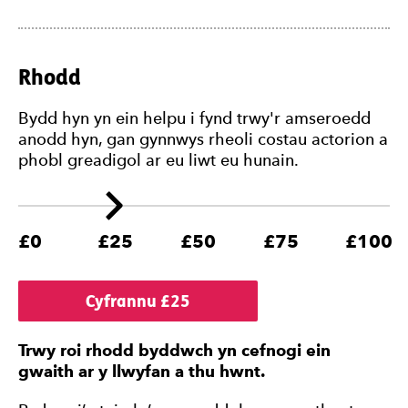
Rhodd
Bydd hyn yn ein helpu i fynd trwy'r amseroedd
anodd hyn, gan gynnwys rheoli costau actorion a
phobl greadigol ar eu liwt eu hunain.
£0
£25
£50
£75
£100
Cyfrannu £
25
Trwy roi rhodd byddwch yn cefnogi ein
gwaith ar y llwyfan a thu hwnt.