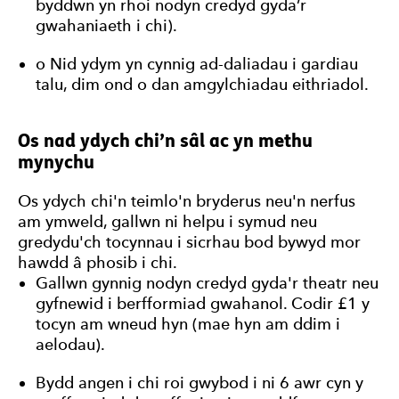
byddwn yn rhoi nodyn credyd gyda’r
gwahaniaeth i chi).
o Nid ydym yn cynnig ad-daliadau i gardiau
talu, dim ond o dan amgylchiadau eithriadol.
Os nad ydych chi’n sâl ac yn methu
mynychu
Os ydych chi'n teimlo'n bryderus neu'n nerfus
am ymweld, gallwn ni helpu i symud neu
gredydu'ch tocynnau i sicrhau bod bywyd mor
hawdd â phosib i chi.
Gallwn gynnig nodyn credyd gyda'r theatr neu
gyfnewid i berfformiad gwahanol. Codir £1 y
tocyn am wneud hyn (mae hyn am ddim i
aelodau).
Bydd angen i chi roi gwybod i ni 6 awr cyn y