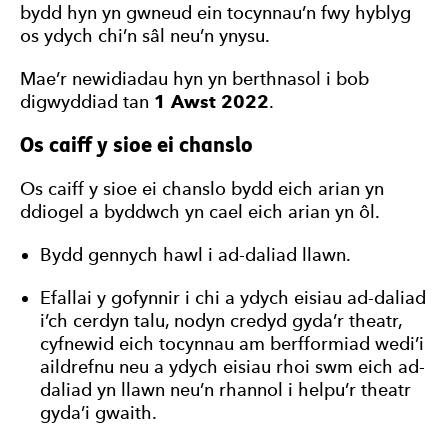
bydd hyn yn gwneud ein tocynnau’n fwy hyblyg
os ydych chi’n sâl neu’n ynysu.
Mae’r newidiadau hyn yn berthnasol i bob
digwyddiad tan
1 Awst 2022
.
Os caiff y sioe ei chanslo
Os caiff y sioe ei chanslo bydd eich arian yn
ddiogel a byddwch yn cael eich arian yn ôl.
Bydd gennych hawl i ad-daliad llawn.
Efallai y gofynnir i chi a ydych eisiau ad-daliad
i’ch cerdyn talu, nodyn credyd gyda’r theatr,
cyfnewid eich tocynnau am berfformiad wedi’i
aildrefnu neu a ydych eisiau rhoi swm eich ad-
daliad yn llawn neu’n rhannol i helpu’r theatr
gyda’i gwaith.