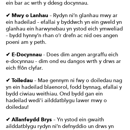
ein bar ac wrth y ddesg docynnau.
✔ Mwy o Lanhau
– Rydyn ni’n glanhau mwy ar
ein hadeilad – efallai y byddwch yn ein gweld yn
glanhau ein harwynebau yn ystod eich ymweliad
– bydd hynny’n rhan o’r drefn ac nid oes angen
poeni am y peth.
✔ E-Docynnau
- Does dim angen argraffu eich
e-docynnau – dim ond eu dangos wrth y drws ar
eich ffôn clyfar.
✔ Toiledau
– Mae gennym ni fwy o doiledau nag
yn ein hadeilad blaenorol, fodd bynnag, efallai y
bydd ciwiau weithiau. Ond bydd gan ein
hadeilad wedi'i ailddatblygu lawer mwy o
doiledau!
✔ Allanfeydd Brys
– Yn ystod ein gwaith
ailddatblygu rydyn ni’n defnyddio un drws yn