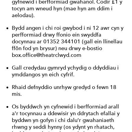
gyfnewid i berfformiad gwahanol. Codir £1 y
tocyn am wneud hyn (mae hyn am ddim i
aelodau).
Bydd angen i chi roi gwybod i ni 12 awr cyn y
perfformiad drwy ffonio ein swyddfa
docynnau ar 01352 344101 (gall ein llinellau
ffôn fod yn brysur) neu drwy e-bostio
box.office@theatrclwyd.com
Gall credydau gymryd ychydig o ddyddiau i
ymddangos yn eich cyfrif.
Rhaid defnyddio unrhyw gredyd o fewn 18
mis.
Os byddwch yn cyfnewid i berfformiad arall
a'r tocynnau a ddewisir yn ddrytach efallai y
byddwn yn gofyn i chi dalu'r gwahaniaeth
rhwng y seddi hynny (os ydynt yn rhatach,