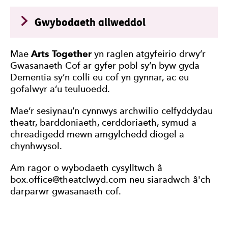
Meta
Gwybodaeth allweddol
Mae
Arts Together
yn raglen atgyfeirio drwy’r
Gwasanaeth Cof ar gyfer pobl sy’n byw gyda
Dementia sy’n colli eu cof yn gynnar, ac eu
gofalwyr a’u teuluoedd.
Mae’r sesiynau’n cynnwys archwilio celfyddydau
theatr, barddoniaeth, cerddoriaeth, symud a
chreadigedd mewn amgylchedd diogel a
chynhwysol.
Am ragor o wybodaeth cysylltwch â
box.office@theatclwyd.com neu siaradwch â'ch
darparwr gwasanaeth cof.