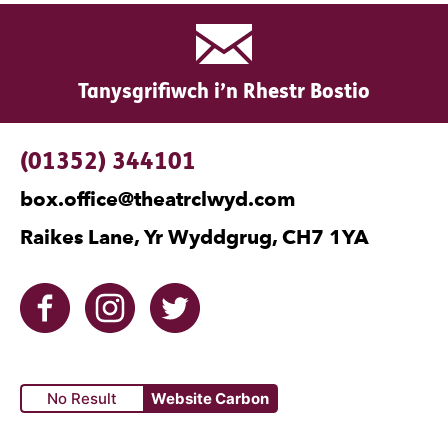
Tanysgrifiwch i’n Rhestr Bostio
Manylion Cyswllt
(01352) 344101
box.office@theatrclwyd.com
Raikes Lane, Yr Wyddgrug, CH7 1YA
Facebook
Instagram
Twitter
No Result
Website Carbon