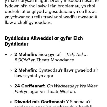
y mae’r drysau'n agor. Dros y misoedd nesaf, fe
fyddwn ni’n rhoi sylw i fân broblemau, yn rhoi
dodrefn at ei gilydd a gosodiadau yn eu lle, ac
yn ychwanegu teils trawiadol wedi'u gwneud â
llaw a chelf gyhoeddus.
Dyddiadau Allweddol ar gyfer Eich
Dyddiadur
2 Mehefin:
Sioe gyntaf -
Tick, Tick…
BOOM!
yn Theatr Moondance
2 Mehefin:
Cynteddau’r llawr gwaelod a’r
llawr cyntaf yn agor
24 Gorffennaf:
On Wednesdays We Wear
Pink
yn agor yn Theatr Weston.
Diwedd mis Gorffennaf:
Y Sinema a’r