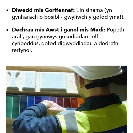
Diwedd mis Gorffennaf:
Ein sinema (yn
gynharach o bosibl - gwyliwch y gofod yma!).
Dechrau mis Awst i ganol mis Medi:
Popeth
arall, gan gynnwys gosodiadau celf
cyhoeddus, gofod digwyddiadau a dodrefn
terfynol.