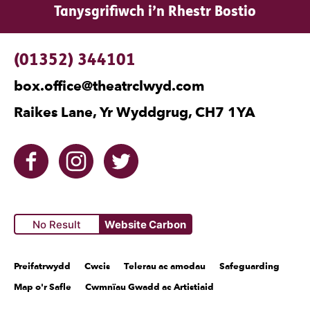
Tanysgrifiwch i’n Rhestr Bostio
Manylion Cyswllt
(01352) 344101
box.office@theatrclwyd.com
Raikes Lane, Yr Wyddgrug, CH7 1YA
Facebook
Instagram
Twitter
No Result
Website Carbon
Tudalennau Cyfreithiol
Preifatrwydd
Cwcis
Telerau ac amodau
Safeguarding
Map o'r Safle
Cwmnïau Gwadd ac Artistiaid