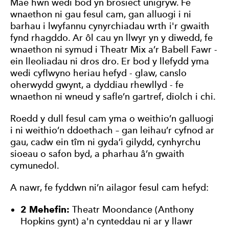
Mae hwn wedi bod yn brosiect unigryw. Fe
wnaethon ni gau fesul cam, gan alluogi i ni
barhau i lwyfannu cynyrchiadau wrth i'r gwaith
fynd rhagddo. Ar ôl cau yn llwyr yn y diwedd, fe
wnaethon ni symud i Theatr Mix a’r Babell Fawr -
ein lleoliadau ni dros dro. Er bod y llefydd yma
wedi cyflwyno heriau hefyd - glaw, canslo
oherwydd gwynt, a dyddiau rhewllyd - fe
wnaethon ni wneud y safle’n gartref, diolch i chi.
Roedd y dull fesul cam yma o weithio’n galluogi
i ni weithio’n ddoethach – gan leihau’r cyfnod ar
gau, cadw ein tîm ni gyda’i gilydd, cynhyrchu
sioeau o safon byd, a pharhau â’n gwaith
cymunedol.
A nawr, fe fyddwn ni’n ailagor fesul cam hefyd:
2 Mehefin:
Theatr Moondance (Anthony
Hopkins gynt) a'n cynteddau ni ar y llawr