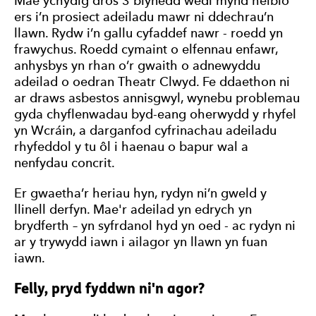
Mae ychydig dros 3 blynedd wedi mynd heibio
ers i’n prosiect adeiladu mawr ni ddechrau’n
llawn. Rydw i’n gallu cyfaddef nawr - roedd yn
frawychus. Roedd cymaint o elfennau enfawr,
anhysbys yn rhan o’r gwaith o adnewyddu
adeilad o oedran Theatr Clwyd. Fe ddaethon ni
ar draws asbestos annisgwyl, wynebu problemau
gyda chyflenwadau byd-eang oherwydd y rhyfel
yn Wcráin, a darganfod cyfrinachau adeiladu
rhyfeddol y tu ôl i haenau o bapur wal a
nenfydau concrit.
Er gwaetha’r heriau hyn, rydyn ni’n gweld y
llinell derfyn. Mae'r adeilad yn edrych yn
brydferth – yn syfrdanol hyd yn oed - ac rydyn ni
ar y trywydd iawn i ailagor yn llawn yn fuan
iawn.
Felly, pryd fyddwn ni'n agor?