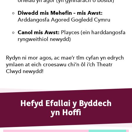
orielau yn agor (yn gynharach o bosibl)
Diwedd mis Mehefin – mis Awst:
Arddangosfa Agored Gogledd Cymru
Canol mis Awst:
Playces (ein harddangosfa
ryngweithiol newydd)
Rydyn ni mor agos, ac mae’r tîm cyfan yn edrych
ymlaen at eich croesawu chi’n ôl i’ch Theatr
Clwyd newydd!
Hefyd Efallai y Byddech
yn Hoffi