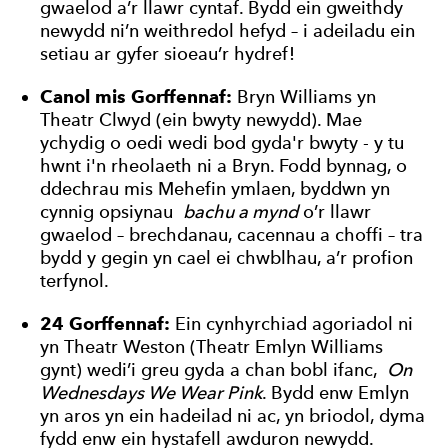
gwaelod a’r llawr cyntaf. Bydd ein gweithdy
newydd ni’n weithredol hefyd – i adeiladu ein
setiau ar gyfer sioeau’r hydref!
Canol mis Gorffennaf:
Bryn Williams yn
Theatr Clwyd (ein bwyty newydd). Mae
ychydig o oedi wedi bod gyda'r bwyty - y tu
hwnt i'n rheolaeth ni a Bryn. Fodd bynnag, o
ddechrau mis Mehefin ymlaen, byddwn yn
cynnig opsiynau
bachu a mynd
o’r llawr
gwaelod – brechdanau, cacennau a choffi – tra
bydd y gegin yn cael ei chwblhau, a’r profion
terfynol.
24 Gorffennaf:
Ein cynhyrchiad agoriadol ni
yn Theatr Weston (Theatr Emlyn Williams
gynt) wedi’i greu gyda a chan bobl ifanc,
On
Wednesdays We Wear Pink
. Bydd enw Emlyn
yn aros yn ein hadeilad ni ac, yn briodol, dyma
fydd enw ein hystafell awduron newydd.