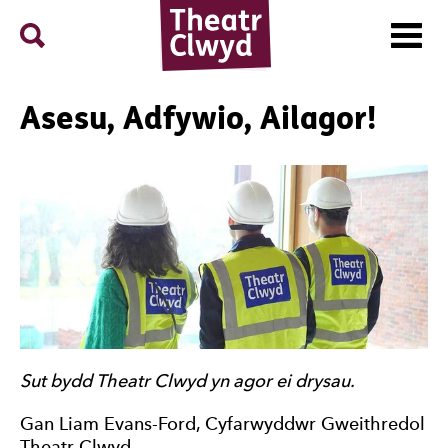
Menu
Search
Theatr Clwyd
Asesu, Adfywio, Ailagor!
Sut bydd Theatr Clwyd yn agor ei drysau.
Gan Liam Evans-Ford, Cyfarwyddwr Gweithredol
Theatr Clwyd